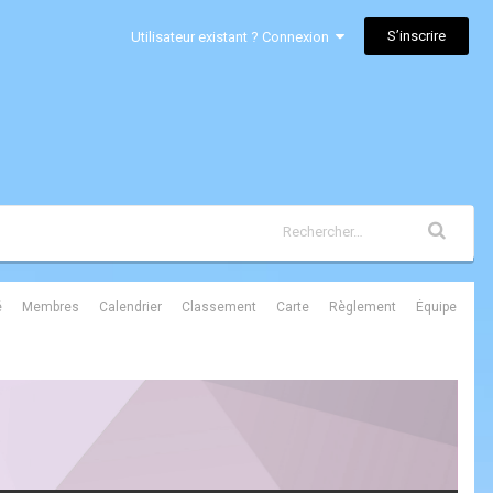
S’inscrire
Utilisateur existant ? Connexion
é
Membres
Calendrier
Classement
Carte
Règlement
Équipe