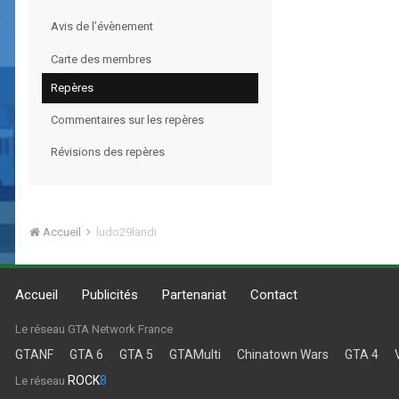
Avis de l’évènement
Carte des membres
Repères
Commentaires sur les repères
Révisions des repères
Accueil
ludo29landi
Accueil
Publicités
Partenariat
Contact
Le réseau GTA Network France
GTANF
GTA 6
GTA 5
GTAMulti
Chinatown Wars
GTA 4
ROCK
8
Le réseau