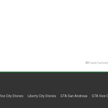
Toute l’activit
Vice City Stories
Liberty City Stories
GTA San Andreas
GTA Vice C