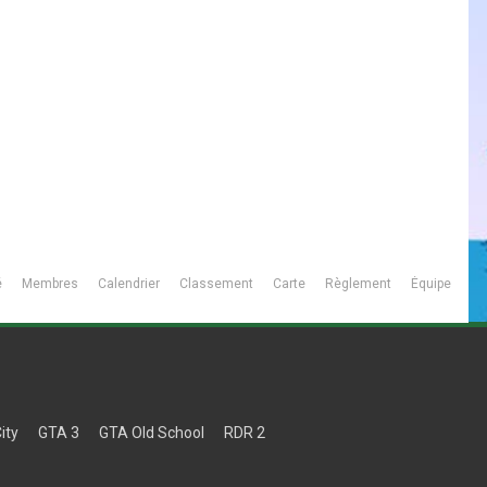
é
Membres
Calendrier
Classement
Carte
Règlement
Équipe
ity
GTA 3
GTA Old School
RDR 2