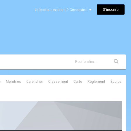
S’inscrire
Utilisateur existant ? Connexion
é
Membres
Calendrier
Classement
Carte
Règlement
Équipe