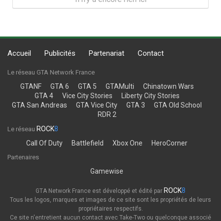
Accueil
Publicités
Partenariat
Contact
Le réseau GTA Network France
GTANF
GTA 6
GTA 5
GTAMulti
Chinatown Wars
GTA 4
Vice City Stories
Liberty City Stories
GTA San Andreas
GTA Vice City
GTA 3
GTA Old School
RDR 2
ROCK
8
Le réseau
Call Of Duty
Battlefield
Xbox One
HeroCorner
Partenaires
Gamewise
ROCK
8
GTA Network France est développé et édité par
Tous les logos, marques et images de ce site sont les propriétés de leurs
propriétaires respectifs.
Ce site n'entretient aucun contact avec Take-Two ou quelconque associé