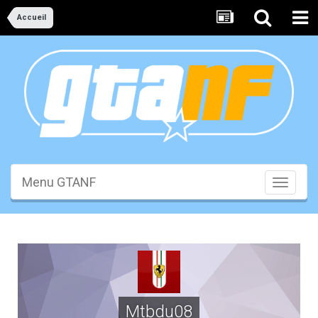
Accueil
Menu GTANF
Toggle
navigati
Mtbdu08