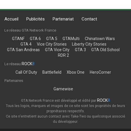
Accueil
Publicités
Partenariat
Contact
Le réseau GTA Network France
GTANF
GTA 6
GTA 5
GTAMulti
Chinatown Wars
GTA 4
Vice City Stories
Liberty City Stories
GTA San Andreas
GTA Vice City
GTA 3
GTA Old School
RDR 2
ROCK
8
Le réseau
Call Of Duty
Battlefield
Xbox One
HeroCorner
Partenaires
Gamewise
ROCK
8
GTA Network France est développé et édité par
Tous les logos, marques et images de ce site sont les propriétés de leurs
propriétaires respectifs.
Ce site n'entretient aucun contact avec Take-Two ou quelconque associé
du développeur.