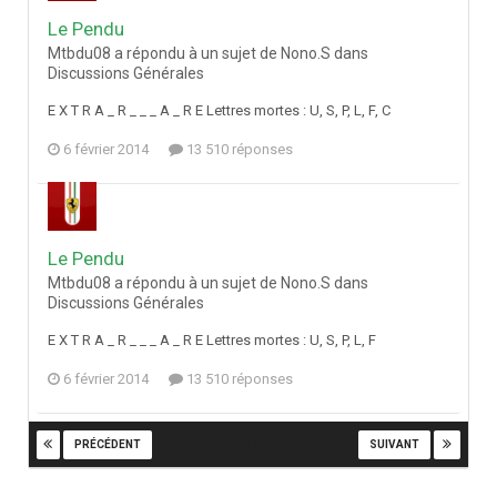
Le Pendu
Mtbdu08 a répondu à un sujet de Nono.S dans
Discussions Générales
E X T R A _ R _ _ _ A _ R E Lettres mortes : U, S, P, L, F, C
6 février 2014
13 510 réponses
Le Pendu
Mtbdu08 a répondu à un sujet de Nono.S dans
Discussions Générales
E X T R A _ R _ _ _ A _ R E Lettres mortes : U, S, P, L, F
6 février 2014
13 510 réponses
PRÉCÉDENT
SUIVANT
Page 68 sur 73