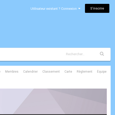
S’inscrire
Utilisateur existant ? Connexion
é
Membres
Calendrier
Classement
Carte
Règlement
Équipe