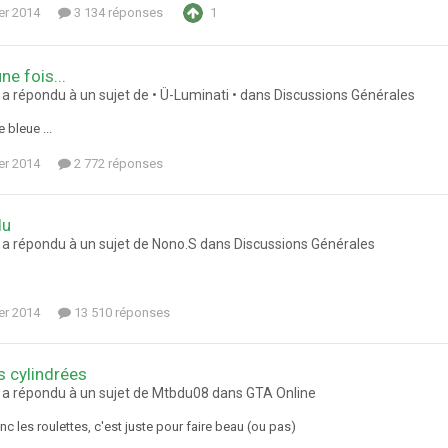
ier 2014
3 134 réponses
1
une fois...
a répondu à un sujet de • Ü-Luminati • dans
Discussions Générales
 bleue ...
ier 2014
2 772 réponses
du
a répondu à un sujet de Nono.S dans
Discussions Générales
ier 2014
13 510 réponses
 cylindrées
a répondu à un sujet de Mtbdu08 dans
GTA Online
nc les roulettes, c'est juste pour faire beau (ou pas)