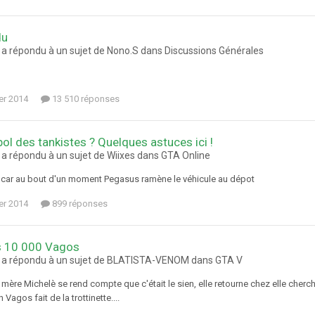
du
a répondu à un sujet de Nono.S dans
Discussions Générales
ier 2014
13 510 réponses
bol des tankistes ? Quelques astuces ici !
a répondu à un sujet de Wiixes dans
GTA Online
car au bout d'un moment Pegasus ramène le véhicule au dépot
ier 2014
899 réponses
s 10 000 Vagos
a répondu à un sujet de BLATISTA-VENOM dans
GTA V
a mère Michelè se rend compte que c'était le sien, elle retourne chez elle cherche
agos fait de la trottinette....