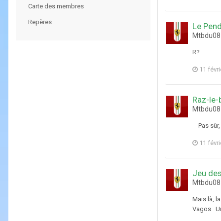
Carte des membres
Repères
Le Pen
Mtbdu08 
R?
11 févr
Raz-le-
Mtbdu08 
Pas sûr, 
11 févr
Jeu de
Mtbdu08 
Mais là, l
Vagos Un V