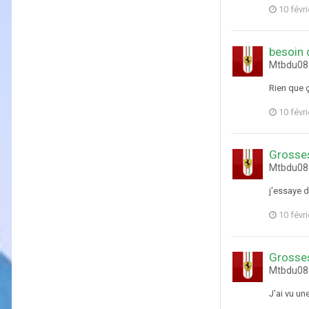
10 févr
besoin d
Mtbdu08 
Rien que 
10 févr
Grosses
Mtbdu08 
j'essaye d
10 févr
Grosses
Mtbdu08 
J'ai vu un