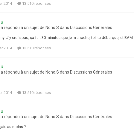
ier 2014
13 510 réponses
du
a répondu à un sujet de Nono.S dans
Discussions Générales
y: J'y crois pas, ça fait 30 minutes que je m'arrache, toi, tu débarque, et BAM !
ier 2014
13 510 réponses
du
a répondu à un sujet de Nono.S dans
Discussions Générales
ier 2014
13 510 réponses
du
a répondu à un sujet de Nono.S dans
Discussions Générales
çais au moins ?