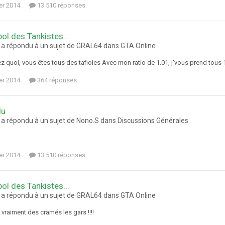
ier 2014
13 510 réponses
bol des Tankistes...
a répondu à un sujet de GRAL64 dans
GTA Online
 quoi, vous êtes tous des tafioles Avec mon ratio de 1.01, j'vous prend tous 1 p
ier 2014
364 réponses
du
a répondu à un sujet de Nono.S dans
Discussions Générales
ier 2014
13 510 réponses
bol des Tankistes...
a répondu à un sujet de GRAL64 dans
GTA Online
vraiment des cramés les gars !!!!