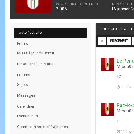
COMPTEUR DE CONTENUS
INSCRIPTION
2 005
16 janvier 
TOUT CE QUI A ÉT
Toute l’activité
PRÉCÉDENT
Profils
Mises à jour du statut
Le Pen
Réponses à un statut
Mtbdu08 
Forums
T?
Sujets
11 févr
Messages
Raz-le-
Calendrier
Mtbdu08 
Évènements
+1
Commentaires de l’évènement
11 févr