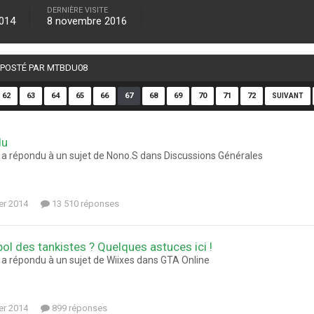
DERNIÈRE VISITE
2014
8 novembre 2016
É POSTÉ PAR MTBDU08
62
63
64
65
66
67
68
69
70
71
72
SUIVANT
du
a répondu à un sujet de Nono.S dans
Discussions Générales
ier 2014
13 510 réponses
bol des tankistes ? Quelques astuces ici !
a répondu à un sujet de Wiixes dans
GTA Online
ier 2014
899 réponses