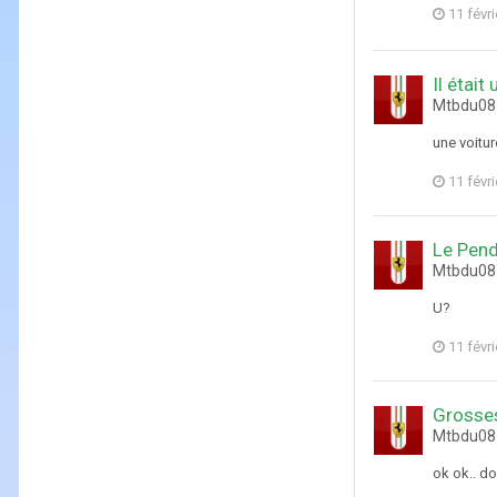
11 févr
Il était 
Mtbdu08 
une voiture
11 févr
Le Pen
Mtbdu08 
U?
11 févr
Grosses
Mtbdu08 
ok ok.. do