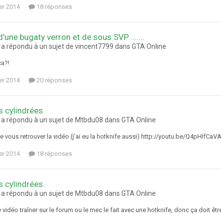
ier 2014
18 réponses
'une bugaty verron et de sous SVP .......
a répondu à un sujet de vincent7799 dans
GTA Online
ça?!
ier 2014
20 réponses
 cylindrées
a répondu à un sujet de Mtbdu08 dans
GTA Online
e vous retrouver la vidéo (j'ai eu la hotknife aussi) http://youtu.be/Q4pHIfCaV
ier 2014
18 réponses
 cylindrées
a répondu à un sujet de Mtbdu08 dans
GTA Online
e vidéo traîner sur le forum ou le mec le fait avec une hotknife, donc ça doit êt