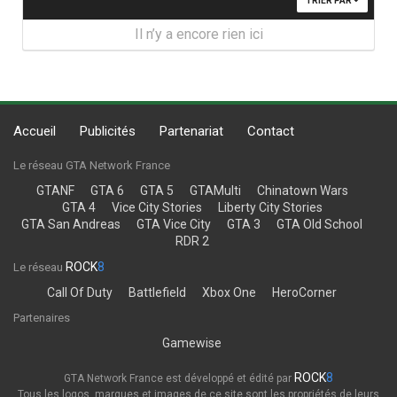
TRIER PAR
Il n’y a encore rien ici
Accueil
Publicités
Partenariat
Contact
Le réseau GTA Network France
GTANF
GTA 6
GTA 5
GTAMulti
Chinatown Wars
GTA 4
Vice City Stories
Liberty City Stories
GTA San Andreas
GTA Vice City
GTA 3
GTA Old School
RDR 2
ROCK
8
Le réseau
Call Of Duty
Battlefield
Xbox One
HeroCorner
Partenaires
Gamewise
ROCK
8
GTA Network France est développé et édité par
Tous les logos, marques et images de ce site sont les propriétés de leurs