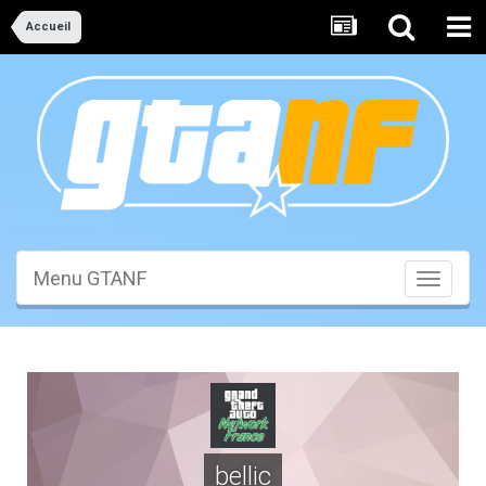
Accueil
Menu GTANF
Toggle
navigati
bellic