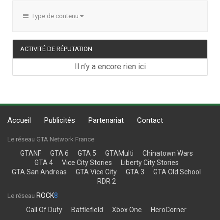
Type de contenu
ACTIVITÉ DE RÉPUTATION
Il n’y a encore rien ici
Accueil
Publicités
Partenariat
Contact
Le réseau GTA Network France
GTANF
GTA 6
GTA 5
GTAMulti
Chinatown Wars
GTA 4
Vice City Stories
Liberty City Stories
GTA San Andreas
GTA Vice City
GTA 3
GTA Old School
RDR 2
ROCK
8
Le réseau
Call Of Duty
Battlefield
Xbox One
HeroCorner