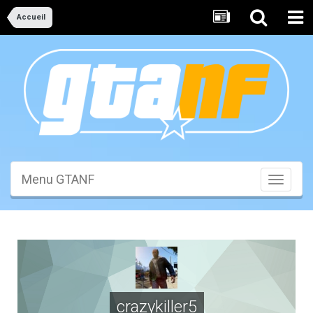
Accueil
Menu GTANF
Toggle
navigati
crazykiller5