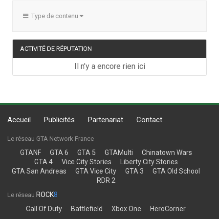
Type de contenu
ACTIVITÉ DE RÉPUTATION
Il n’y a encore rien ici
Accueil
Publicités
Partenariat
Contact
Le réseau GTA Network France
GTANF
GTA 6
GTA 5
GTAMulti
Chinatown Wars
GTA 4
Vice City Stories
Liberty City Stories
GTA San Andreas
GTA Vice City
GTA 3
GTA Old School
RDR 2
ROCK
8
Le réseau
Call Of Duty
Battlefield
Xbox One
HeroCorner