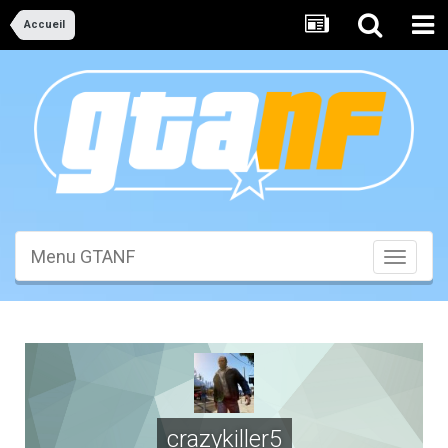
Accueil
Menu GTANF
Toggle
navigati
crazykiller5