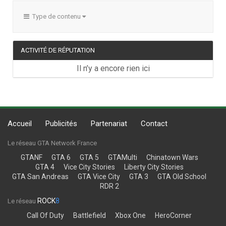
Type de contenu
ACTIVITÉ DE RÉPUTATION
Il n’y a encore rien ici
Accueil
Publicités
Partenariat
Contact
Le réseau GTA Network France
GTANF
GTA 6
GTA 5
GTAMulti
Chinatown Wars
GTA 4
Vice City Stories
Liberty City Stories
GTA San Andreas
GTA Vice City
GTA 3
GTA Old School
RDR 2
ROCK
8
Le réseau
Call Of Duty
Battlefield
Xbox One
HeroCorner