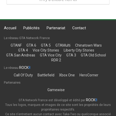
Accueil
Publicités
Partenariat
Contact
Le réseau GTA Network France
GTANF
GTA 6
GTA 5
GTAMulti
Chinatown Wars
GTA 4
Vice City Stories
Liberty City Stories
GTA San Andreas
GTA Vice City
GTA 3
GTA Old School
RDR 2
ROCK
8
Le réseau
Call Of Duty
Battlefield
Xbox One
HeroCorner
Partenaires
Gamewise
ROCK
8
GTA Network France est développé et édité par
Tous les logos, marques et images de ce site sont les propriétés de leurs
propriétaires respectifs.
Ce site n'entretient aucun contact avec Take-Two ou quelconque associé