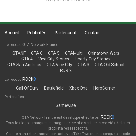
Accueil
Publicités
Partenariat
Contact
Le réseau GTA Network France
GTANF
GTA 6
GTA 5
GTAMulti
Chinatown Wars
GTA 4
Vice City Stories
Liberty City Stories
GTA San Andreas
GTA Vice City
GTA 3
GTA Old School
RDR 2
ROCK
8
Le réseau
Call Of Duty
Battlefield
Xbox One
HeroCorner
Partenaires
Gamewise
ROCK
8
GTA Network France est développé et édité par
Tous les logos, marques et images de ce site sont les propriétés de leurs
propriétaires respectifs.
Ce site n'entretient aucun contact avec Take-Two ou quelconque associé