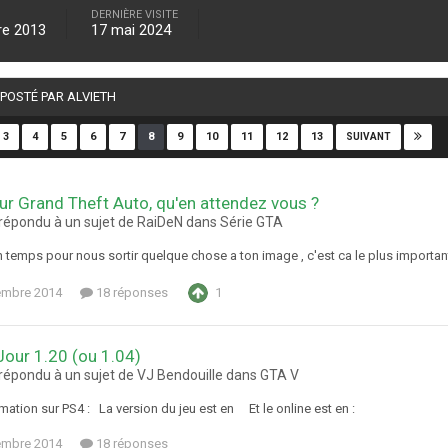
DERNIÈRE VISITE
re 2013
17 mai 2024
 POSTÉ PAR ALVIETH
3
4
5
6
7
8
9
10
11
12
13
SUIVANT
ur Grand Theft Auto, qu'en attendez vous ?
a répondu à un sujet de RaiDeN dans
Série GTA
 temps pour nous sortir quelque chose a ton image , c'est ca le plus importan
embre 2014
18 réponses
1
Jour 1.20 (ou 1.04)
 répondu à un sujet de VJ Bendouille dans
GTA V
mation sur PS4 : La version du jeu est en Et le online est en :
embre 2014
18 réponses