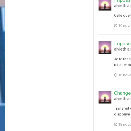
alvieth 
Celle que 
19 nov
Impossi
alvieth 
Je te rass
retenter p
18 nov
Changem
alvieth a
Transfert e
d'appuyé s
18 nov