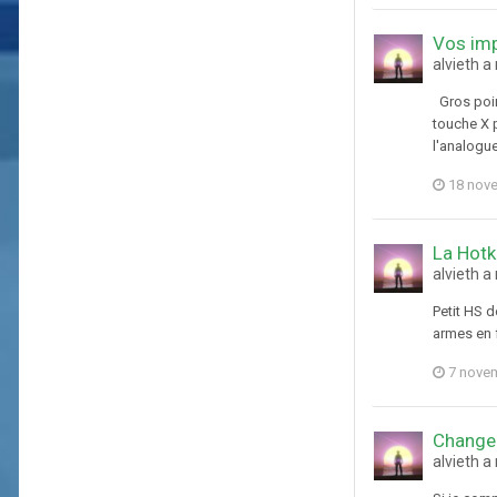
Vos imp
alvieth a
Gros point
touche X p
l'analogue
18 nov
La Hotk
alvieth 
Petit HS d
armes en f
7 nove
Changem
alvieth a