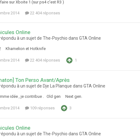
ire sur Xboite 1 (sur ps4 c'est R3 )
embre 2014
22 404 réponses
icules Online
a répondu à un sujet de The-Psychio dans
GTA Online
V2 Khamelion et Hotknife
embre 2014
22 404 réponses
1
aton] Ton Perso Avant/Après
 répondu à un sujet de Dje La Planque dans
GTA Online
me idée , je contribue . Old gen Next gen.
embre 2014
109 réponses
3
icules Online
a répondu à un sujet de The-Psychio dans
GTA Online