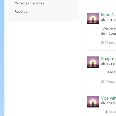
Carte des membres
Repères
Mise à 
alvieth a
J’espère 
de mécon
27 nov
Snapmat
alvieth a
Belle séri
27 nov
Vos véh
alvieth 
Tres joli