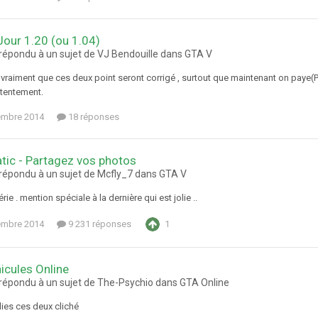
Jour 1.20 (ou 1.04)
 répondu à un sujet de VJ Bendouille dans
GTA V
vraiment que ces deux point seront corrigé , surtout que maintenant on paye(P
tentement.
embre 2014
18 réponses
ic - Partagez vos photos
 répondu à un sujet de Mcfly_7 dans
GTA V
e . mention spéciale à la dernière qui est jolie ..
embre 2014
9 231 réponses
1
icules Online
a répondu à un sujet de The-Psychio dans
GTA Online
es ces deux cliché