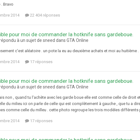
e . Bravo
embre 2014
22 404 réponses
ble pour moi de commander la hotknife sans gardeboue.
a répondu à un sujet de sneed dans
GTA Online
ement c'est aléatoire . un pote la eu au deuxième achats et moi au huitième .
embre 2014
17 réponses
ble pour moi de commander la hotknife sans gardeboue.
a répondu à un sujet de sneed dans
GTA Online
s non , quand tu l'achète avec les garde boue elle est comme celle de droit e
e du milieu ici on parle de celle qui est complètement à gauche , que tu a dire
es comme celle du milleu . cette photo regroupe les trois modèles différents
embre 2014
17 réponses
ble pour moi de commander la hotknife sans gardeboue.