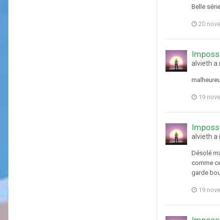
Belle séri
20 nov
Impossi
alvieth 
malheureus
19 nov
Impossi
alvieth 
Désolé mai
comme cell
garde bou
19 nov
Impossi