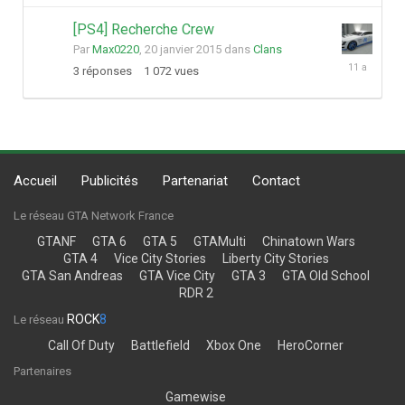
2015
[PS4] Recherche Crew
Par
Max0220
,
20 janvier 2015
dans
Clans
22
3
réponses
1 072
vues
janvier
2015
Accueil
Publicités
Partenariat
Contact
Le réseau GTA Network France
GTANF
GTA 6
GTA 5
GTAMulti
Chinatown Wars
GTA 4
Vice City Stories
Liberty City Stories
GTA San Andreas
GTA Vice City
GTA 3
GTA Old School
RDR 2
ROCK
8
Le réseau
Call Of Duty
Battlefield
Xbox One
HeroCorner
Partenaires
Gamewise