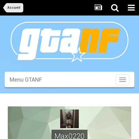
Accueil
Menu GTANF
Toggle
navigati
Max0220