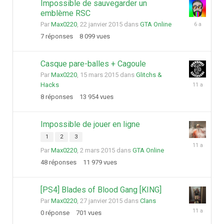
Impossible de sauvegarder un
emblème RSC
14
Par
Max0220
,
22 janvier 2015
dans
GTA Online
avril
7
réponses
8 099
vues
2020
Casque pare-balles + Cagoule
Par
Max0220
,
15 mars 2015
dans
Glitchs &
27
Hacks
juillet
8
réponses
13 954
vues
2015
Impossible de jouer en ligne
1
2
3
12
Par
Max0220
,
2 mars 2015
dans
GTA Online
mars
2015
48
réponses
11 979
vues
[PS4] Blades of Blood Gang [KING]
Par
Max0220
,
27 janvier 2015
dans
Clans
27
0
réponse
701
vues
janvier