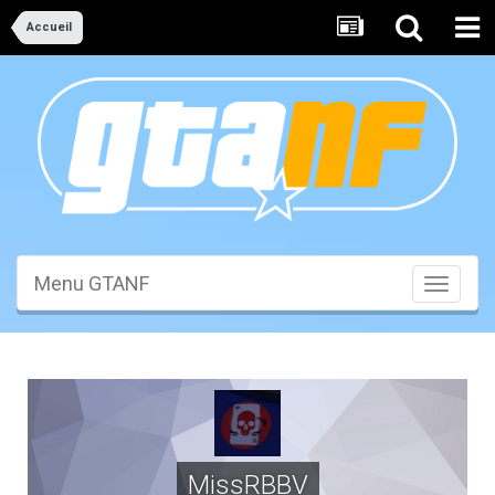
Accueil
Menu GTANF
Toggle
navigati
MissRBBV