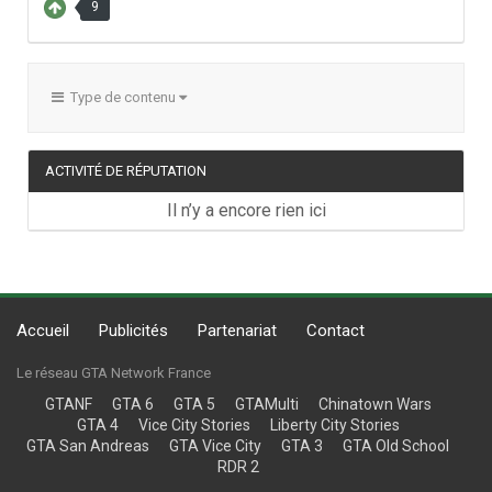
9
Type de contenu
ACTIVITÉ DE RÉPUTATION
Il n’y a encore rien ici
Accueil
Publicités
Partenariat
Contact
Le réseau GTA Network France
GTANF
GTA 6
GTA 5
GTAMulti
Chinatown Wars
GTA 4
Vice City Stories
Liberty City Stories
GTA San Andreas
GTA Vice City
GTA 3
GTA Old School
RDR 2