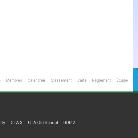
é
Membres
Calendrier
Classement
Carte
Règlement
Équipe
ity
GTA 3
GTA Old School
RDR 2