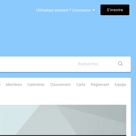
S’inscrire
Utilisateur existant ? Connexion
é
Membres
Calendrier
Classement
Carte
Règlement
Équipe