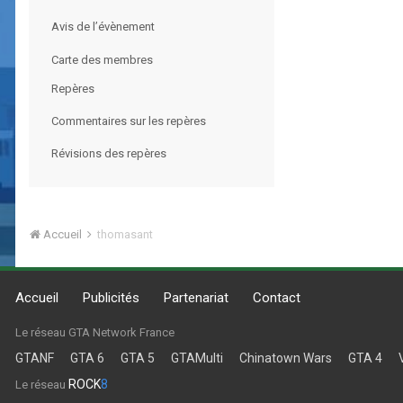
Avis de l’évènement
Carte des membres
Repères
Commentaires sur les repères
Révisions des repères
Accueil
thomasant
Accueil
Publicités
Partenariat
Contact
Le réseau GTA Network France
GTANF
GTA 6
GTA 5
GTAMulti
Chinatown Wars
GTA 4
ROCK
8
Le réseau