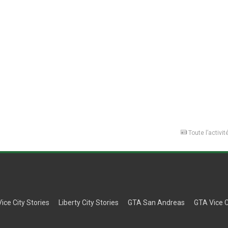
Toute l’activit
Vice City Stories
Liberty City Stories
GTA San Andreas
GTA Vice C