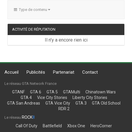
Type de contenu
ACTIVITÉ DE RÉPUTATION
Il n’y a encore rien ici
Accueil
Publicités
Partenariat
Contact
Le réseau GTA Network France
GTANF
GTA 6
GTA 5
GTAMulti
Chinatown Wars
GTA 4
Vice City Stories
Liberty City Stories
GTA San Andreas
GTA Vice City
GTA 3
GTA Old School
RDR 2
ROCK
8
Le réseau
Call Of Duty
Battlefield
Xbox One
HeroCorner