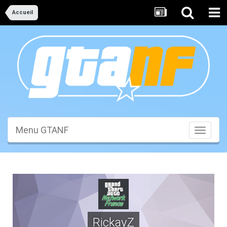
Accueil
Menu GTANF
Toggle
navigati
RickayZ