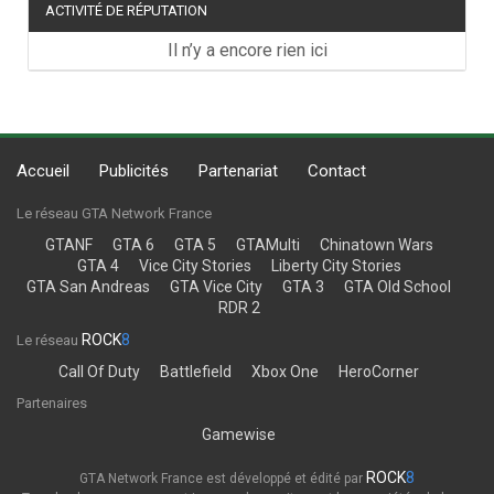
ACTIVITÉ DE RÉPUTATION
Il n’y a encore rien ici
Accueil
Publicités
Partenariat
Contact
Le réseau GTA Network France
GTANF
GTA 6
GTA 5
GTAMulti
Chinatown Wars
GTA 4
Vice City Stories
Liberty City Stories
GTA San Andreas
GTA Vice City
GTA 3
GTA Old School
RDR 2
ROCK
8
Le réseau
Call Of Duty
Battlefield
Xbox One
HeroCorner
Partenaires
Gamewise
ROCK
8
GTA Network France est développé et édité par