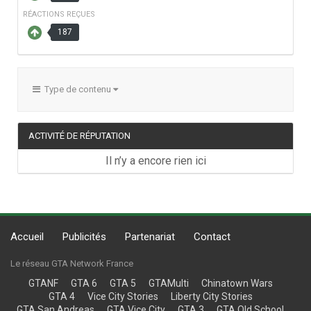
RÉACTIONS REÇUES
187
Type de contenu
ACTIVITÉ DE RÉPUTATION
Il n’y a encore rien ici
Accueil
Publicités
Partenariat
Contact
Le réseau GTA Network France
GTANF
GTA 6
GTA 5
GTAMulti
Chinatown Wars
GTA 4
Vice City Stories
Liberty City Stories
GTA San Andreas
GTA Vice City
GTA 3
GTA Old School