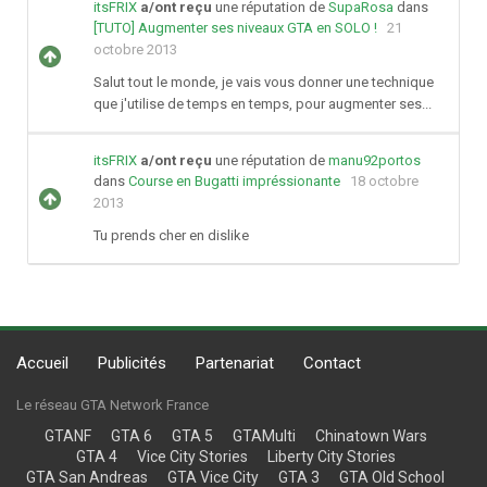
itsFRIX
a/ont reçu
une réputation de
SupaRosa
dans
[TUTO] Augmenter ses niveaux GTA en SOLO !
21
octobre 2013
Salut tout le monde, je vais vous donner une technique
que j'utilise de temps en temps, pour augmenter ses...
itsFRIX
a/ont reçu
une réputation de
manu92portos
dans
Course en Bugatti impréssionante
18 octobre
2013
Tu prends cher en dislike
Accueil
Publicités
Partenariat
Contact
Le réseau GTA Network France
GTANF
GTA 6
GTA 5
GTAMulti
Chinatown Wars
GTA 4
Vice City Stories
Liberty City Stories
GTA San Andreas
GTA Vice City
GTA 3
GTA Old School