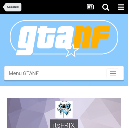
Accueil
Menu GTANF
Toggle
navigati
itsFRIX