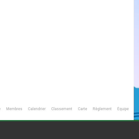
é
Membres
Calendrier
Classement
Carte
Règlement
Équipe