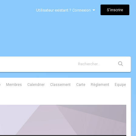
S’inscrire
Utilisateur existant ? Connexion
é
Membres
Calendrier
Classement
Carte
Règlement
Équipe