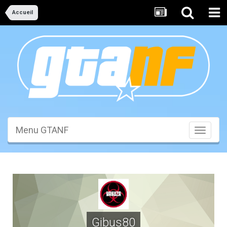
Accueil
Menu GTANF
Toggle
navigati
Gibus80