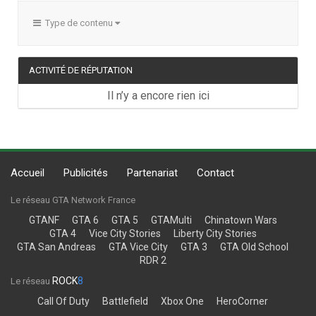
Type de contenu
ACTIVITÉ DE RÉPUTATION
Il n’y a encore rien ici
Accueil
Publicités
Partenariat
Contact
Le réseau GTA Network France
GTANF
GTA 6
GTA 5
GTAMulti
Chinatown Wars
GTA 4
Vice City Stories
Liberty City Stories
GTA San Andreas
GTA Vice City
GTA 3
GTA Old School
RDR 2
ROCK
8
Le réseau
Call Of Duty
Battlefield
Xbox One
HeroCorner