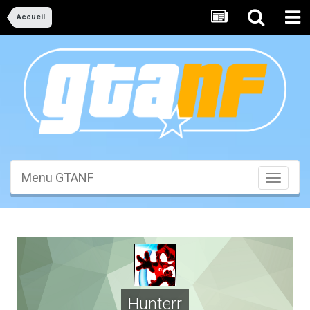
Accueil
Menu GTANF
Toggle
navigati
Hunterr