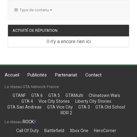
Type de contenu
ACTIVITÉ DE RÉPUTATION
Il n’y a encore rien ici
Accueil
Publicités
Partenariat
Contact
Le réseau GTA Network France
GTANF
GTA 6
GTA 5
GTAMulti
Chinatown Wars
GTA 4
Vice City Stories
Liberty City Stories
GTA San Andreas
GTA Vice City
GTA 3
GTA Old School
RDR 2
ROCK
8
Le réseau
Call Of Duty
Battlefield
Xbox One
HeroCorner