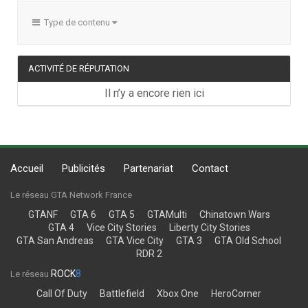
Type de contenu
ACTIVITÉ DE RÉPUTATION
Il n’y a encore rien ici
Accueil
Publicités
Partenariat
Contact
Le réseau GTA Network France
GTANF
GTA 6
GTA 5
GTAMulti
Chinatown Wars
GTA 4
Vice City Stories
Liberty City Stories
GTA San Andreas
GTA Vice City
GTA 3
GTA Old School
RDR 2
ROCK
8
Le réseau
Call Of Duty
Battlefield
Xbox One
HeroCorner