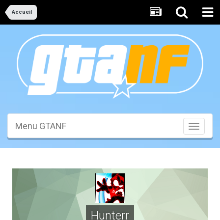
Accueil
Menu GTANF
Toggle
navigati
Hunterr