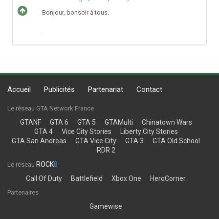
Bonjour, bonsoir à tous.
...
Accueil
Publicités
Partenariat
Contact
Le réseau GTA Network France
GTANF
GTA 6
GTA 5
GTAMulti
Chinatown Wars
GTA 4
Vice City Stories
Liberty City Stories
GTA San Andreas
GTA Vice City
GTA 3
GTA Old School
RDR 2
ROCK
8
Le réseau
Call Of Duty
Battlefield
Xbox One
HeroCorner
Partenaires
Gamewise