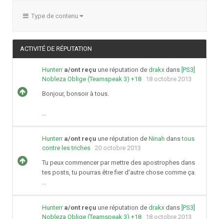
Type de contenu
ACTIVITÉ DE RÉPUTATION
Hunterr
a/ont reçu
une réputation de
drakx
dans
[PS3]
Nobleza Oblige (Teamspeak 3) +18
18 octobre 2013
Bonjour, bonsoir à tous.
...
Hunterr
a/ont reçu
une réputation de
Ninah
dans
tous
contre les triches
20 octobre 2013
Tu peux commencer par mettre des apostrophes dans
tes posts, tu pourras être fier d'autre chose comme ça.
...
Hunterr
a/ont reçu
une réputation de
drakx
dans
[PS3]
Nobleza Oblige (Teamspeak 3) +18
18 octobre 2013