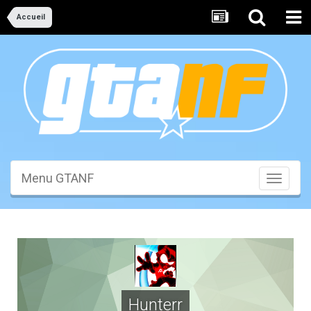
Accueil
Menu GTANF
Toggle
navigati
Hunterr