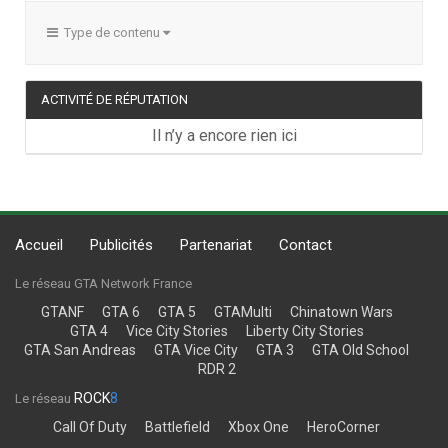
Type de contenu
ACTIVITÉ DE RÉPUTATION
Il n’y a encore rien ici
Accueil
Publicités
Partenariat
Contact
Le réseau GTA Network France
GTANF
GTA 6
GTA 5
GTAMulti
Chinatown Wars
GTA 4
Vice City Stories
Liberty City Stories
GTA San Andreas
GTA Vice City
GTA 3
GTA Old School
RDR 2
ROCK
8
Le réseau
Call Of Duty
Battlefield
Xbox One
HeroCorner