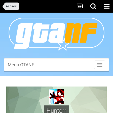
Accueil
Menu GTANF
Toggle
navigati
Hunterr