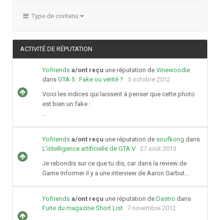
Type de contenu
ACTIVITÉ DE RÉPUTATION
Yofriends
a/ont reçu
une réputation de
Vinewoodie
dans
GTA 5 : Fake ou vérité ?
5 octobre 2012
Voici les indices qui laissent à penser que cette photo
est bien un fake :
...
Yofriends
a/ont reçu
une réputation de
soufkong
dans
L'intelligence artificielle de GTA V
27 août 2013
Je rebondis sur ce que tu dis, car dans la review de
Game Informer il y a une interview de Aaron Garbut...
Yofriends
a/ont reçu
une réputation de
Dastro
dans
Fuite du magazine Short List
7 novembre 2012