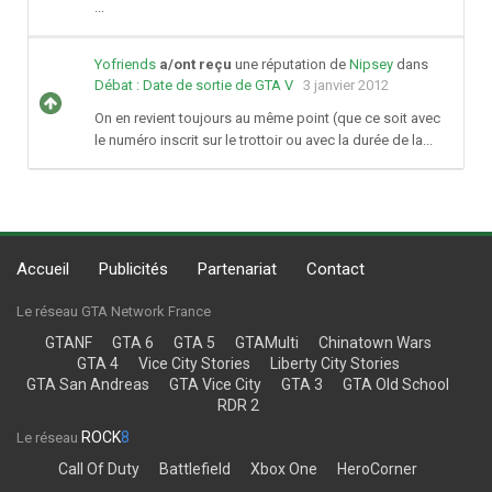
...
Yofriends
a/ont reçu
une réputation de
Nipsey
dans
Débat : Date de sortie de GTA V
3 janvier 2012
On en revient toujours au même point (que ce soit avec
le numéro inscrit sur le trottoir ou avec la durée de la...
Accueil
Publicités
Partenariat
Contact
Le réseau GTA Network France
GTANF
GTA 6
GTA 5
GTAMulti
Chinatown Wars
GTA 4
Vice City Stories
Liberty City Stories
GTA San Andreas
GTA Vice City
GTA 3
GTA Old School
RDR 2
ROCK
8
Le réseau
Call Of Duty
Battlefield
Xbox One
HeroCorner