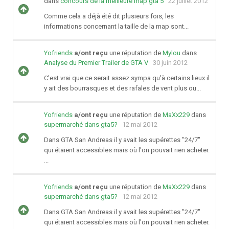
dans
concours de la meilleure map gta 5
22 juillet 2012
Comme cela a déjà été dit plusieurs fois, les
informations concernant la taille de la map sont...
Yofriends
a/ont reçu
une réputation de
Mylou
dans
Analyse du Premier Trailer de GTA V
30 juin 2012
C'est vrai que ce serait assez sympa qu'à certains lieux il
y ait des bourrasques et des rafales de vent plus ou...
Yofriends
a/ont reçu
une réputation de
MaXx229
dans
supermarché dans gta5?
12 mai 2012
Dans GTA San Andreas il y avait les supérettes "24/7"
qui étaient accessibles mais où l'on pouvait rien acheter.
...
Yofriends
a/ont reçu
une réputation de
MaXx229
dans
supermarché dans gta5?
12 mai 2012
Dans GTA San Andreas il y avait les supérettes "24/7"
qui étaient accessibles mais où l'on pouvait rien acheter.