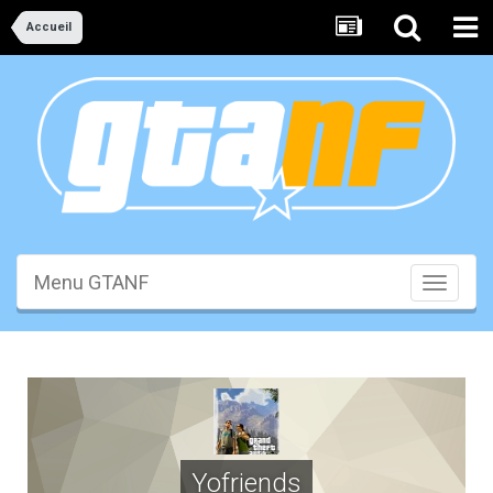
Accueil
Menu GTANF
Toggle
navigati
Yofriends