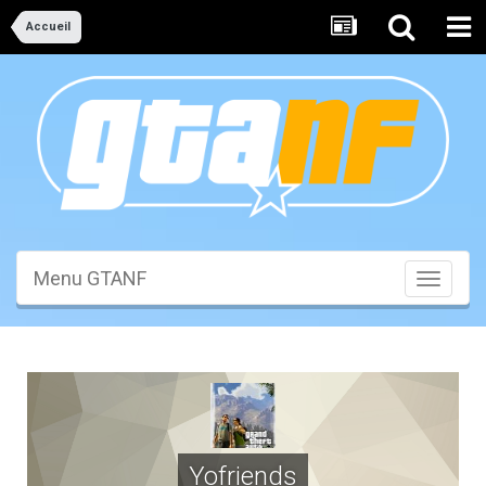
Accueil
Menu GTANF
Toggle
navigati
Yofriends