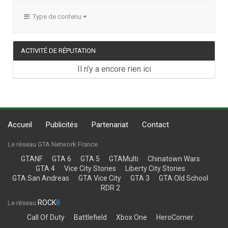
Type de contenu
ACTIVITÉ DE RÉPUTATION
Il n’y a encore rien ici
Accueil
Publicités
Partenariat
Contact
Le réseau GTA Network France
GTANF
GTA 6
GTA 5
GTAMulti
Chinatown Wars
GTA 4
Vice City Stories
Liberty City Stories
GTA San Andreas
GTA Vice City
GTA 3
GTA Old School
RDR 2
ROCK
8
Le réseau
Call Of Duty
Battlefield
Xbox One
HeroCorner