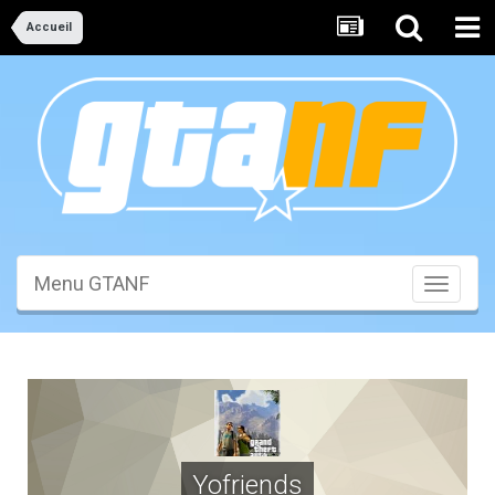
Accueil
Menu GTANF
Toggle
navigati
Yofriends