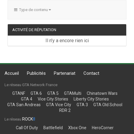
Type de contenu
ACTIVITÉ DE RÉPUTATION
Il n’y a encore rien ici
Accueil
Publicités
Partenariat
Contact
Le réseau GTA Network France
GTANF
GTA 6
GTA 5
GTAMulti
Chinatown Wars
GTA 4
Vice City Stories
Liberty City Stories
GTA San Andreas
GTA Vice City
GTA 3
GTA Old School
RDR 2
ROCK
8
Le réseau
Call Of Duty
Battlefield
Xbox One
HeroCorner