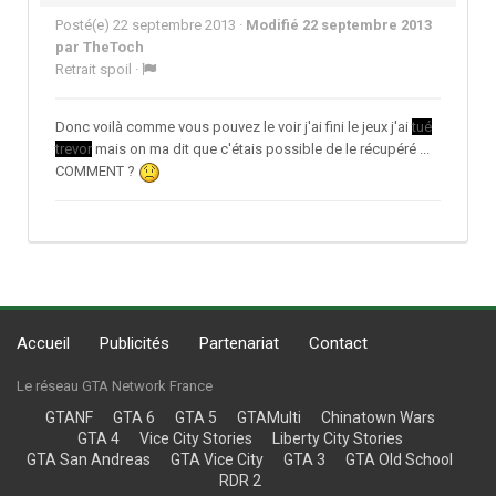
Posté(e)
22 septembre 2013
·
Modifié
22 septembre 2013
par TheToch
Retrait spoil
·
Donc voilà comme vous pouvez le voir j'ai fini le jeux j'ai
tué
trevor
mais on ma dit que c'étais possible de le récupéré ...
COMMENT ?
Accueil
Publicités
Partenariat
Contact
Le réseau GTA Network France
GTANF
GTA 6
GTA 5
GTAMulti
Chinatown Wars
GTA 4
Vice City Stories
Liberty City Stories
GTA San Andreas
GTA Vice City
GTA 3
GTA Old School
RDR 2