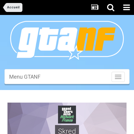
Accueil
Menu GTANF
Toggle
navigati
Skred