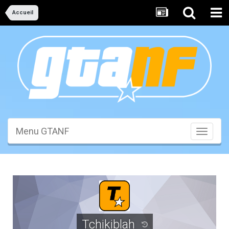
Accueil
Menu GTANF
Toggle
navigati
Tchikiblah