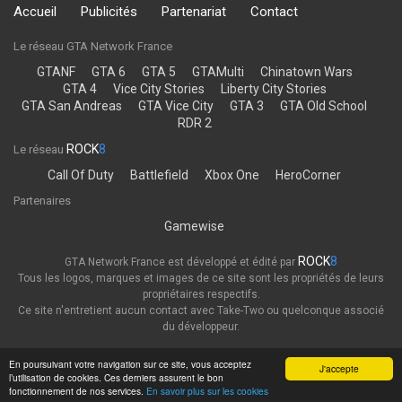
Accueil
Publicités
Partenariat
Contact
Le réseau GTA Network France
GTANF
GTA 6
GTA 5
GTAMulti
Chinatown Wars
GTA 4
Vice City Stories
Liberty City Stories
GTA San Andreas
GTA Vice City
GTA 3
GTA Old School
RDR 2
ROCK
8
Le réseau
Call Of Duty
Battlefield
Xbox One
HeroCorner
Partenaires
Gamewise
ROCK
8
GTA Network France est développé et édité par
Tous les logos, marques et images de ce site sont les propriétés de leurs
propriétaires respectifs.
Ce site n'entretient aucun contact avec Take-Two ou quelconque associé
du développeur.
Thème
Politique de confidentialité
En poursuivant votre navigation sur ce site, vous acceptez
J'accepte
l’utilisation de cookies. Ces derniers assurent le bon
GTA Network France
fonctionnement de nos services.
En savoir plus sur les cookies
Powered by Invision Community