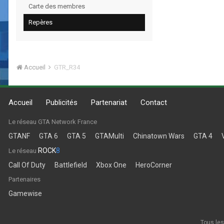
Carte des membres
Repères
Accueil
GTR_R34
Accueil
Publicités
Partenariat
Contact
Le réseau GTA Network France
GTANF
GTA 6
GTA 5
GTAMulti
Chinatown Wars
GTA 4
ROCK
8
Le réseau
Call Of Duty
Battlefield
Xbox One
HeroCorner
Partenaires
Gamewise
Tous les