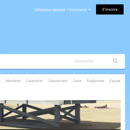
S’inscrire
Utilisateur existant ? Connexion
é
Membres
Calendrier
Classement
Carte
Règlement
Équipe