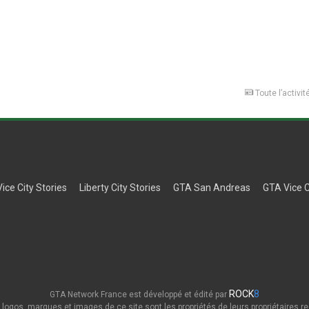
Toute l’activit
Vice City Stories
Liberty City Stories
GTA San Andreas
GTA Vice C
ROCK
8
GTA Network France est développé et édité par
 logos, marques et images de ce site sont les propriétés de leurs propriétaires re