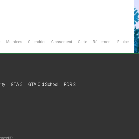
é
Membres
Calendrier
Classement
Carte
Règlement
Équipe
ity
GTA 3
GTA Old School
RDR 2
spectifs.