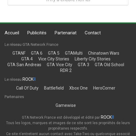
Accueil
Publicités
Partenariat
Contact
Le réseau GTA Network France
GTANF
GTA 6
GTA 5
GTAMulti
Chinatown Wars
GTA 4
Vice City Stories
Liberty City Stories
GTA San Andreas
GTA Vice City
GTA 3
GTA Old School
RDR 2
ROCK
8
Le réseau
Call Of Duty
Battlefield
Xbox One
HeroCorner
Partenaires
Gamewise
ROCK
8
GTA Network France est développé et édité par
Tous les logos, marques et images de ce site sont les propriétés de leurs
propriétaires respectifs.
Ce site n'entretient aucun contact avec Take-Two ou quelconque associé