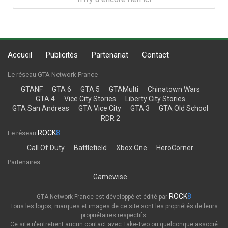
Accueil
Publicités
Partenariat
Contact
Le réseau GTA Network France
GTANF
GTA 6
GTA 5
GTAMulti
Chinatown Wars
GTA 4
Vice City Stories
Liberty City Stories
GTA San Andreas
GTA Vice City
GTA 3
GTA Old School
RDR 2
ROCK
8
Le réseau
Call Of Duty
Battlefield
Xbox One
HeroCorner
Partenaires
Gamewise
ROCK
8
GTA Network France est développé et édité par
Tous les logos, marques et images de ce site sont les propriétés de leurs
propriétaires respectifs.
Ce site n'entretient aucun contact avec Take-Two ou quelconque associé