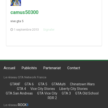
camus50300
vive gta 5
1 septembre 2013
Signaler
Accueil
Publicités
Partenariat
Contact
Le réseau GTA Network France
GTANF
GTA 6
GTA 5
GTAMulti
Chinatown Wars
GTA 4
Vice City Stories
Liberty City Stories
GTA San Andreas
GTA Vice City
GTA 3
GTA Old School
RDR 2
ROCK
8
Le réseau