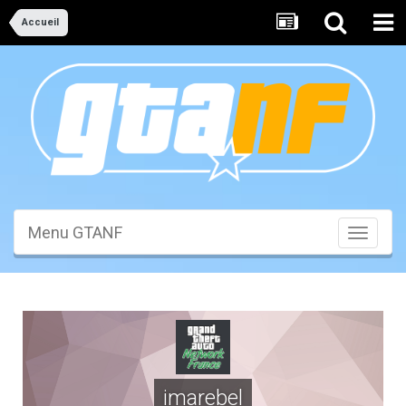
Accueil
Menu GTANF
Toggle
navigati
imarebel