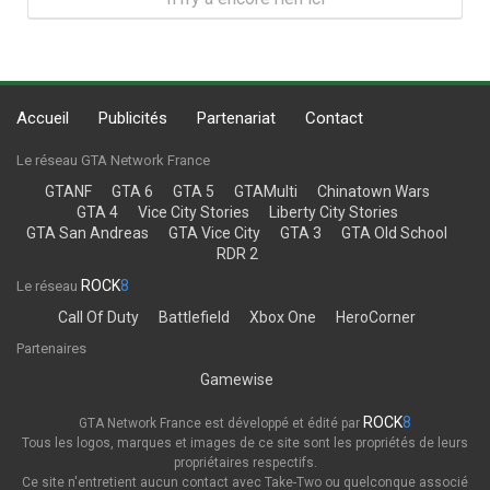
Accueil
Publicités
Partenariat
Contact
Le réseau GTA Network France
GTANF
GTA 6
GTA 5
GTAMulti
Chinatown Wars
GTA 4
Vice City Stories
Liberty City Stories
GTA San Andreas
GTA Vice City
GTA 3
GTA Old School
RDR 2
ROCK
8
Le réseau
Call Of Duty
Battlefield
Xbox One
HeroCorner
Partenaires
Gamewise
ROCK
8
GTA Network France est développé et édité par
Tous les logos, marques et images de ce site sont les propriétés de leurs
propriétaires respectifs.
Ce site n'entretient aucun contact avec Take-Two ou quelconque associé