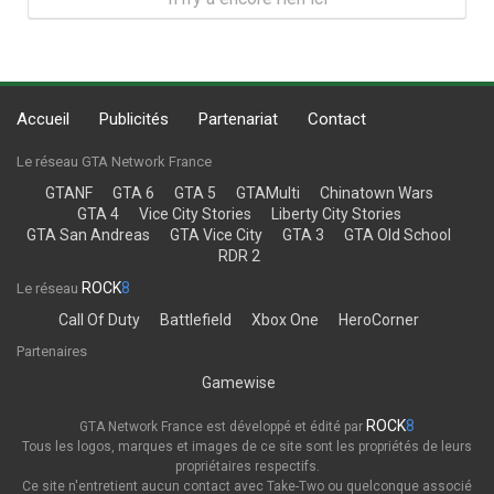
Accueil
Publicités
Partenariat
Contact
Le réseau GTA Network France
GTANF
GTA 6
GTA 5
GTAMulti
Chinatown Wars
GTA 4
Vice City Stories
Liberty City Stories
GTA San Andreas
GTA Vice City
GTA 3
GTA Old School
RDR 2
ROCK
8
Le réseau
Call Of Duty
Battlefield
Xbox One
HeroCorner
Partenaires
Gamewise
ROCK
8
GTA Network France est développé et édité par
Tous les logos, marques et images de ce site sont les propriétés de leurs
propriétaires respectifs.
Ce site n'entretient aucun contact avec Take-Two ou quelconque associé