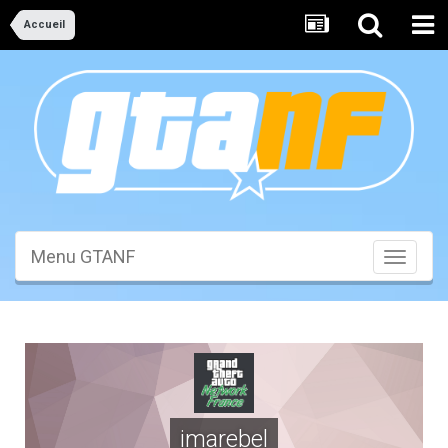
Accueil
Menu GTANF
Toggle
navigati
imarebel