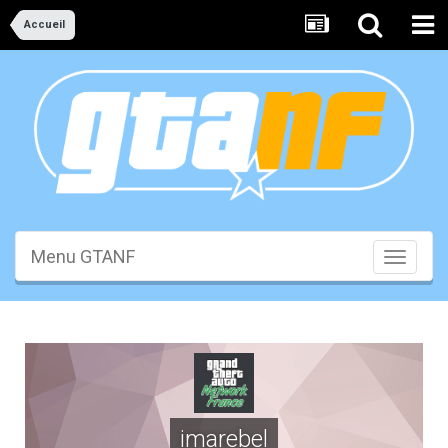
Accueil
Menu GTANF
Toggle
navigati
imarebel