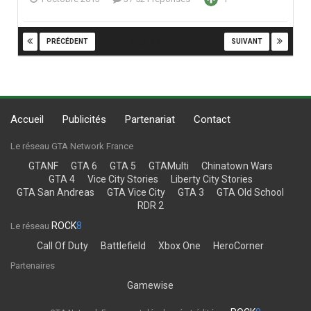
PRÉCÉDENT
SUIVANT
Page 2 sur 14
Accueil
Publicités
Partenariat
Contact
Le réseau GTA Network France
GTANF
GTA 6
GTA 5
GTAMulti
Chinatown Wars
GTA 4
Vice City Stories
Liberty City Stories
GTA San Andreas
GTA Vice City
GTA 3
GTA Old School
RDR 2
ROCK
8
Le réseau
Call Of Duty
Battlefield
Xbox One
HeroCorner
Partenaires
Gamewise