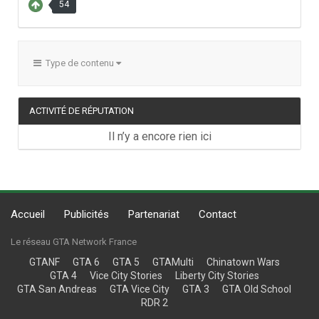
54
Type de contenu
ACTIVITÉ DE RÉPUTATION
Il n’y a encore rien ici
Accueil
Publicités
Partenariat
Contact
Le réseau GTA Network France
GTANF
GTA 6
GTA 5
GTAMulti
Chinatown Wars
GTA 4
Vice City Stories
Liberty City Stories
GTA San Andreas
GTA Vice City
GTA 3
GTA Old School
RDR 2