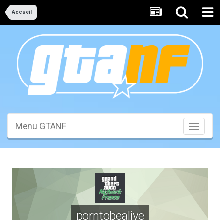
Accueil
Menu GTANF
Toggle
navigati
porntobealive