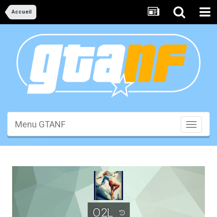
Accueil
Menu GTANF
Toggle
navigati
O2L