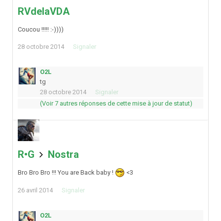
RVdelaVDA
Coucou !!!!! :-))))
28 octobre 2014
Signaler
O2L
tg
28 octobre 2014
Signaler
(Voir 7 autres réponses de cette mise à jour de statut)
R•G
Nostra
Bro Bro Bro !!! You are Back baby !
<3
26 avril 2014
Signaler
O2L