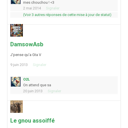
mes chouchou ! <3
2 mai 2014
Signaler
(Voir 3 autres réponses de cette mise à jour de statut)
DamsowAsb
J'pense qu'a Gta V
9 juin 2013
Signaler
O2L
On attend que sa
20 juin 2013
Signaler
Le gnou assoiffé