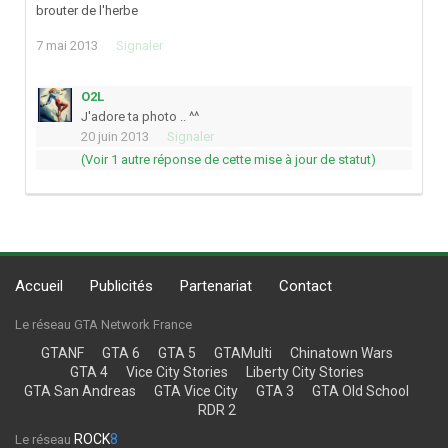
brouter de l'herbe
7 mai 2013
Signaler
O2L
J'adore ta photo .. ^^
20 juin 2013
Signaler
(Voir 1 autre réponse de cette mise à jour de statut)
Accueil
Publicités
Partenariat
Contact
Le réseau GTA Network France
GTANF
GTA 6
GTA 5
GTAMulti
Chinatown Wars
GTA 4
Vice City Stories
Liberty City Stories
GTA San Andreas
GTA Vice City
GTA 3
GTA Old School
RDR 2
ROCK
8
Le réseau