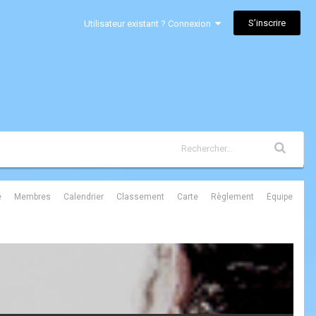
S’inscrire
Utilisateur existant ? Connexion
é
Membres
Calendrier
Classement
Carte
Règlement
Équipe