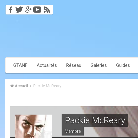
GTANF
Actualités
Réseau
Galeries
Guides
Accueil
Packie McReary
Packie McReary
Membre