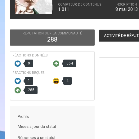
COMPTEUR DE CONTENUS
INSCRIPTION
1 011
8 mai 2013
RÉPUTATION SUR LA COMMUNAUTÉ
ACTIVITÉ DE RÉPU
288
RÉACTIONS DONNÉES
9
564
RÉACTIONS REÇUES
1
2
285
Profils
Mises à jour du statut
Réponses à un statut