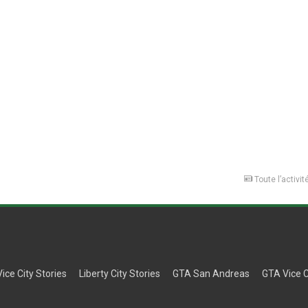
Toute l’activit
Vice City Stories
Liberty City Stories
GTA San Andreas
GTA Vice C