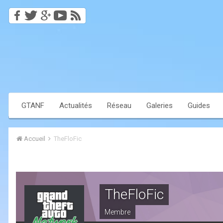
GTANF
Actualités
Réseau
Galeries
Guides
Accueil
TheFloFic
TheFloFic
Membre