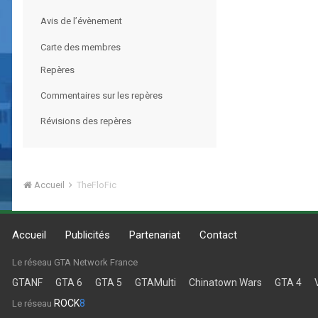
Avis de l’évènement
Carte des membres
Repères
Commentaires sur les repères
Révisions des repères
Accueil
TheFloFic
Accueil
Publicités
Partenariat
Contact
Le réseau GTA Network France
GTANF
GTA 6
GTA 5
GTAMulti
Chinatown Wars
GTA 4
ROCK
8
Le réseau