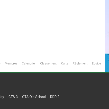
é
Membres
Calendrier
Classement
Carte
Règlement
Équipe
ity
GTA 3
GTA Old School
RDR 2