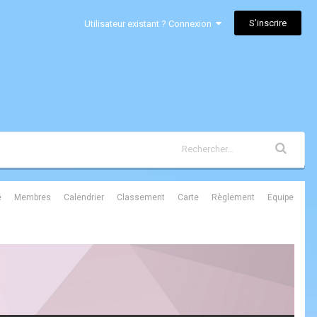
S’inscrire
Utilisateur existant ? Connexion
é
Membres
Calendrier
Classement
Carte
Règlement
Équipe