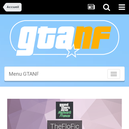
Accueil
Menu GTANF
Toggle
navigati
TheFloFic