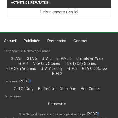
ACTIVITÉ DE RÉPUTATION
Il n’y a encore rien ici
Accueil
Publicités
Partenariat
Contact
Le réseau GTA Network France
GTANF
GTA 6
GTA 5
GTAMulti
Chinatown Wars
GTA 4
Vice City Stories
Liberty City Stories
GTA San Andreas
GTA Vice City
GTA 3
GTA Old School
RDR 2
ROCK
8
Le réseau
Call Of Duty
Battlefield
Xbox One
HeroCorner
Partenaires
Gamewise
ROCK
8
GTA Network France est développé et édité par