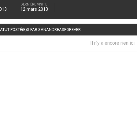
DERNIÈRE VISITE
2013
12 mars 2013
TATUT POSTÉ(E)S PAR SANANDREASFOREVER
Il n’y a encore rien ici