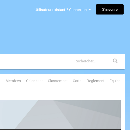
S’inscrire
Utilisateur existant ? Connexion
é
Membres
Calendrier
Classement
Carte
Règlement
Équipe