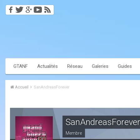
GTANF
Actualités
Réseau
Galeries
Guides
Accueil
SanAndreasForever
SanAndreasForeve
Membre