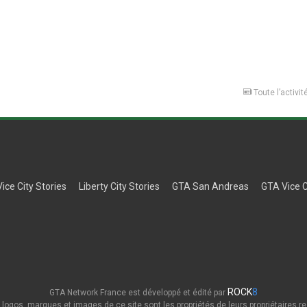
Toute l’activit
Vice City Stories
Liberty City Stories
GTA San Andreas
GTA Vice C
ROCK
8
GTA Network France est développé et édité par
 logos, marques et images de ce site sont les propriétés de leurs propriétaires re