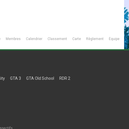
é
Membres
Calendrier
Classement
Carte
Règlement
Équipe
ity
GTA 3
GTA Old School
RDR 2
spectifs.