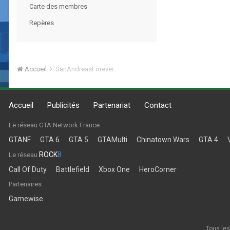
Carte des membres
Repères
Accueil
SanAndreasForever
Accueil
Publicités
Partenariat
Contact
Le réseau GTA Network France
GTANF
GTA 6
GTA 5
GTAMulti
Chinatown Wars
GTA 4
ROCK
8
Le réseau
Call Of Duty
Battlefield
Xbox One
HeroCorner
Partenaires
Gamewise
Tous les