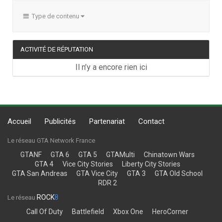
Type de contenu
ACTIVITÉ DE RÉPUTATION
Il n’y a encore rien ici
Accueil
Publicités
Partenariat
Contact
Le réseau GTA Network France
GTANF
GTA 6
GTA 5
GTAMulti
Chinatown Wars
GTA 4
Vice City Stories
Liberty City Stories
GTA San Andreas
GTA Vice City
GTA 3
GTA Old School
RDR 2
ROCK
8
Le réseau
Call Of Duty
Battlefield
Xbox One
HeroCorner