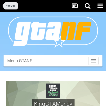
Accueil
Menu GTANF
Toggle
navigati
KingGTAMoney