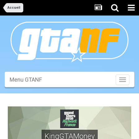
Accueil
Menu GTANF
Toggle
navigati
KingGTAMoney