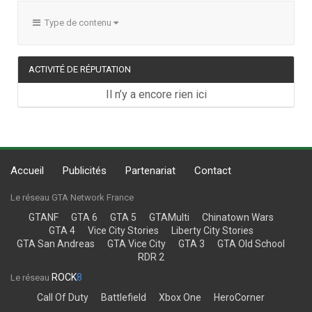
Type de contenu
ACTIVITÉ DE RÉPUTATION
Il n’y a encore rien ici
Accueil
Publicités
Partenariat
Contact
Le réseau GTA Network France
GTANF
GTA 6
GTA 5
GTAMulti
Chinatown Wars
GTA 4
Vice City Stories
Liberty City Stories
GTA San Andreas
GTA Vice City
GTA 3
GTA Old School
RDR 2
ROCK
8
Le réseau
Call Of Duty
Battlefield
Xbox One
HeroCorner