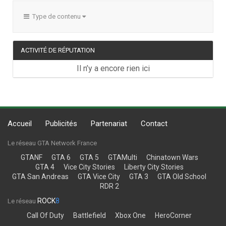
Type de contenu
ACTIVITÉ DE RÉPUTATION
Il n’y a encore rien ici
Accueil
Publicités
Partenariat
Contact
Le réseau GTA Network France
GTANF
GTA 6
GTA 5
GTAMulti
Chinatown Wars
GTA 4
Vice City Stories
Liberty City Stories
GTA San Andreas
GTA Vice City
GTA 3
GTA Old School
RDR 2
ROCK
8
Le réseau
Call Of Duty
Battlefield
Xbox One
HeroCorner