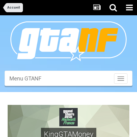
Accueil
Menu GTANF
Toggle
navigati
KingGTAMoney