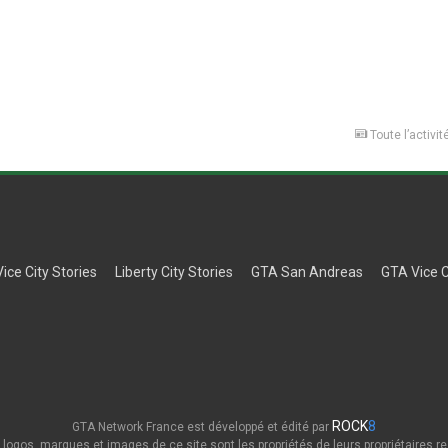
Toute l’activit
Vice City Stories
Liberty City Stories
GTA San Andreas
GTA Vice C
ROCK
8
GTA Network France est développé et édité par
 logos, marques et images de ce site sont les propriétés de leurs propriétaires re