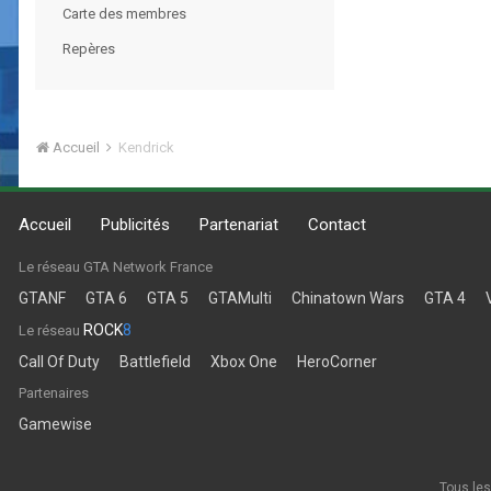
Carte des membres
Repères
Accueil
Kendrick
Accueil
Publicités
Partenariat
Contact
Le réseau GTA Network France
GTANF
GTA 6
GTA 5
GTAMulti
Chinatown Wars
GTA 4
ROCK
8
Le réseau
Call Of Duty
Battlefield
Xbox One
HeroCorner
Partenaires
Gamewise
Tous les