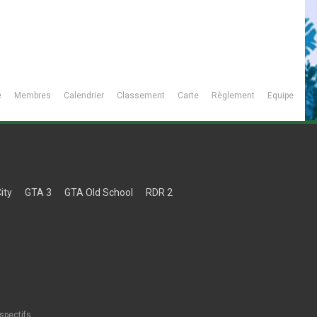
é
Membres
Calendrier
Classement
Carte
Règlement
Équipe
ity
GTA 3
GTA Old School
RDR 2
spectifs.