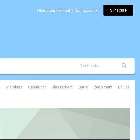
S’inscrire
Utilisateur existant ? Connexion
é
Membres
Calendrier
Classement
Carte
Règlement
Équipe