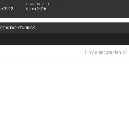
DERNIÈRE VISITE
re 2012
6 juin 2016
É(E)S PAR KENDRICK
Il n’y a encore rien ici