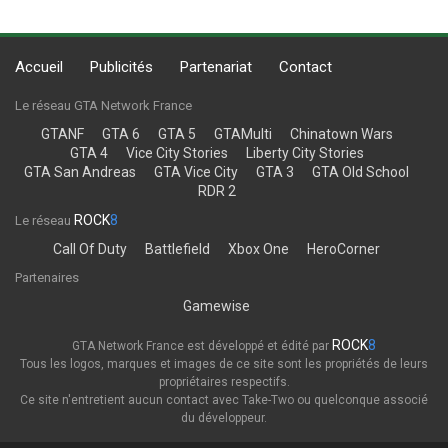
Accueil
Publicités
Partenariat
Contact
Le réseau GTA Network France
GTANF
GTA 6
GTA 5
GTAMulti
Chinatown Wars
GTA 4
Vice City Stories
Liberty City Stories
GTA San Andreas
GTA Vice City
GTA 3
GTA Old School
RDR 2
ROCK
8
Le réseau
Call Of Duty
Battlefield
Xbox One
HeroCorner
Partenaires
Gamewise
ROCK
8
GTA Network France est développé et édité par
Tous les logos, marques et images de ce site sont les propriétés de leurs
propriétaires respectifs.
Ce site n'entretient aucun contact avec Take-Two ou quelconque associé
du développeur.