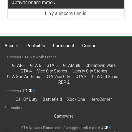
ACTIVITÉ DE RÉPUTATION
Il n’y a encore rien ici
Accueil
Publicités
Partenariat
Contact
Le réseau GTA Network France
GTANF
GTA 6
GTA 5
GTAMulti
Chinatown Wars
GTA 4
Vice City Stories
Liberty City Stories
GTA San Andreas
GTA Vice City
GTA 3
GTA Old School
RDR 2
ROCK
8
Le réseau
Call Of Duty
Battlefield
Xbox One
HeroCorner
Partenaires
Gamewise
ROCK
8
GTA Network France est développé et édité par