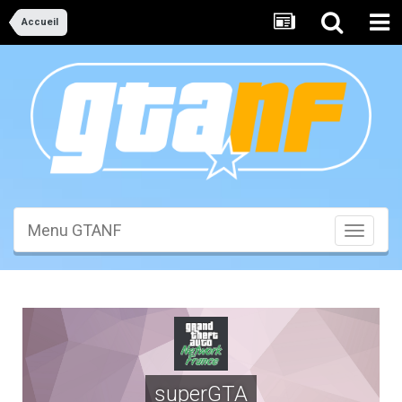
Accueil
Menu GTANF
Toggle
navigati
superGTA