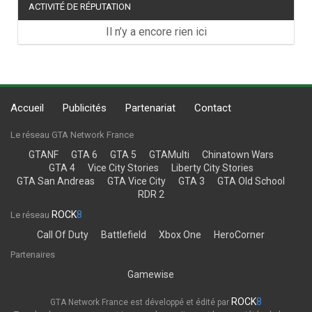
ACTIVITÉ DE RÉPUTATION
Il n’y a encore rien ici
Accueil
Publicités
Partenariat
Contact
Le réseau GTA Network France
GTANF
GTA 6
GTA 5
GTAMulti
Chinatown Wars
GTA 4
Vice City Stories
Liberty City Stories
GTA San Andreas
GTA Vice City
GTA 3
GTA Old School
RDR 2
ROCK
8
Le réseau
Call Of Duty
Battlefield
Xbox One
HeroCorner
Partenaires
Gamewise
ROCK
8
GTA Network France est développé et édité par