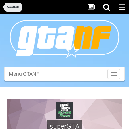
Accueil
Menu GTANF
Toggle
navigati
superGTA